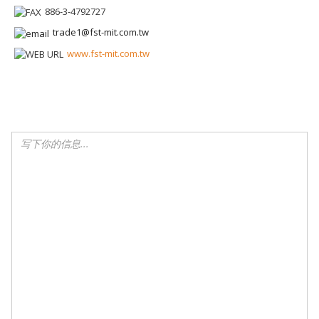
886-3-4792727
trade1@fst-mit.com.tw
www.fst-mit.com.tw